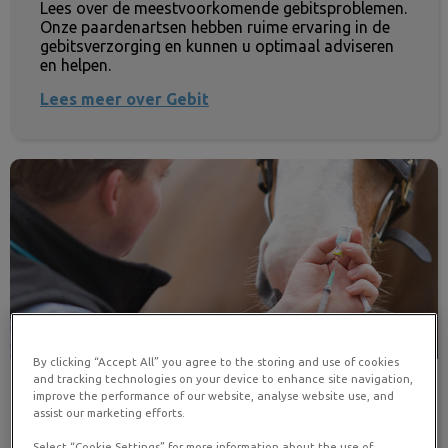
Lees over de meestvoorkomende gebitsproblemen.
Onze paardenartsen hebben ruime ervaring in de
gebitsverzorging en kunnen u optimaal adviseren
en helpen.
Lees meer over Gebit
Vaccineren
By clicking “Accept All” you agree to the storing and use of cookies
and tracking technologies on your device to enhance site navigation,
Vaccineren
improve the performance of our website, analyse website use, and
assist our marketing efforts.
Het is belangrijk om uw paard goed te beschermen
Select “Cookie Settings” for more information about the use of