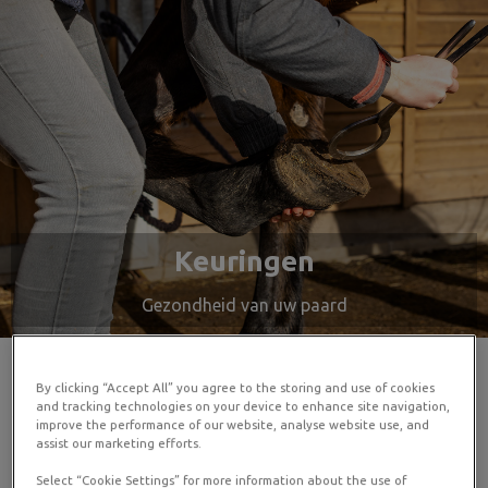
Keuringen
Gezondheid van uw paard
By clicking “Accept All” you agree to the storing and use of cookies
and tracking technologies on your device to enhance site navigation,
Wanneer u een nieuw paard gaat kopen, is het belangrijk
improve the performance of our website, analyse website use, and
assist our marketing efforts.
dat u het paard laat keuren alvorens tot de definitieve
aankoop over te gaan. Hiermee kunt u eventuele zaken
Select “Cookie Settings” for more information about the use of